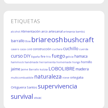
ETIQUETAS
Alimentación
arco
artesanal
alcohol
artesania
bambú
briareosh
bushcraft
barrallo
Bow
cuchillo
construcción
casero
caza
cold
cuchara
cuerda
fuego
curso
DIY
hamaca
fire
España
frío
galicia
hornillo
hammock
handmade
herramienta
homemade
hongo
LOBOLIBRE
jaime
madera
Jaime Barrallo
kutzsa
naturaleza
ortegalia
multicombustible
nieve
supervivencia
Ortigueira
Santos
survival
vivac