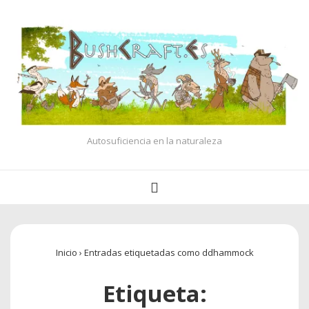
↓
Saltar
al
contenido
principal
Autosuficiencia en la naturaleza
Navegación
MENÚ
principal
Inicio
›
Entradas etiquetadas como ddhammock
Etiqueta: