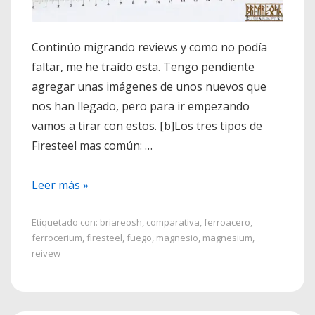
Continúo migrando reviews y como no podía
faltar, me he traído esta. Tengo pendiente
agregar unas imágenes de unos nuevos que
nos han llegado, pero para ir empezando
vamos a tirar con estos. [b]Los tres tipos de
Firesteel mas común: …
Review
Leer más »
Firesteels.
Os
Etiquetado con:
briareosh
,
comparativa
,
ferroacero
,
ferrocerium
,
firesteel
,
fuego
,
magnesio
,
magnesium
,
traemos
reivew
los
3
formatos