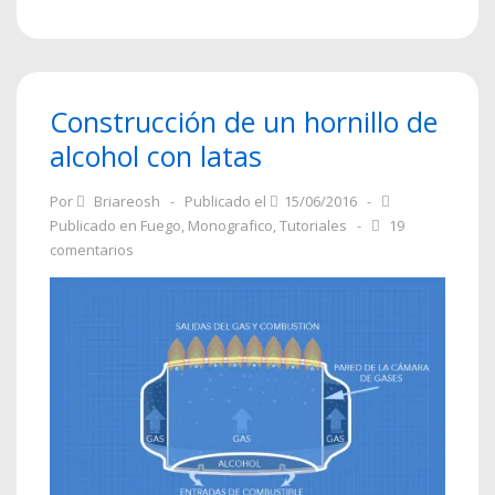
Construcción de un hornillo de
alcohol con latas
Por
Briareosh
Publicado el
15/06/2016
Publicado en
Fuego
,
Monografico
,
Tutoriales
19
comentarios