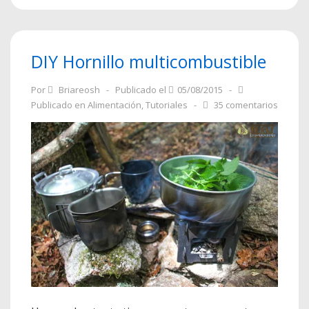
con
latas
DIY Hornillo multicombustible
Por
Briareosh
Publicado el
05/08/2015
Publicado en
Alimentación
,
Tutoriales
35 comentarios