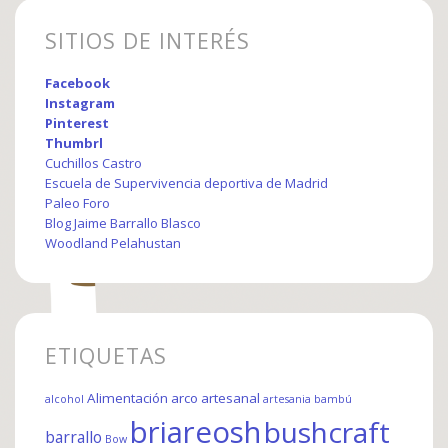
SITIOS DE INTERÉS
Facebook
Instagram
Pinterest
Thumbrl
Cuchillos Castro
Escuela de Supervivencia deportiva de Madrid
Paleo Foro
Blog Jaime Barrallo Blasco
Woodland Pelahustan
ETIQUETAS
Alimentación
arco
artesanal
alcohol
artesania
bambú
briareosh
bushcraft
barrallo
Bow