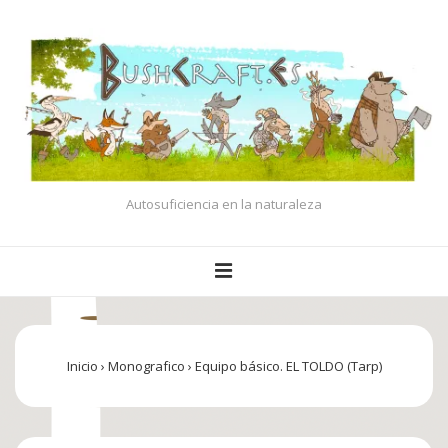
↓
Saltar
al
contenido
principal
Autosuficiencia en la naturaleza
Navegación
MENÚ
principal
Inicio
›
Monografico
›
Equipo básico. EL TOLDO (Tarp)