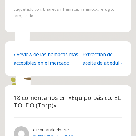
Etiquetado con:
briareosh
,
hamaca
,
hammock
,
refugio
,
tarp
,
Toldo
Navegación
La
La
‹ Review de las hamacas mas
Extracción de
de
entrada
entrada
accesibles en el mercado.
aceite de abedul ›
anterior
siguiente
entradas
es
es
18 comentarios en «
Equipo básico. EL
TOLDO (Tarp)
»
elmontaraldelnorte