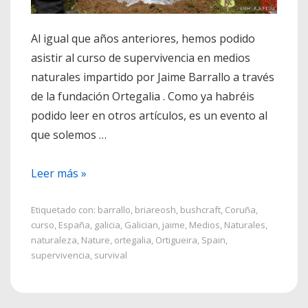
Al igual que años anteriores, hemos podido
asistir al curso de supervivencia en medios
naturales impartido por Jaime Barrallo a través
de la fundación Ortegalia . Como ya habréis
podido leer en otros artículos, es un evento al
que solemos …
Curso
Leer más »
supervivencia
Ortigueira
Etiquetado con:
barrallo
,
briareosh
,
bushcraft
,
Coruña
,
curso
,
España
,
galicia
,
Galician
,
jaime
,
Medios
,
Naturales
,
2016
naturaleza
,
Nature
,
ortegalia
,
Ortigueira
,
Spain
,
supervivencia
,
survival