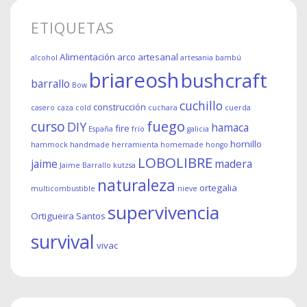
ETIQUETAS
Alimentación
arco
artesanal
alcohol
artesania
bambú
briareosh
bushcraft
barrallo
Bow
cuchillo
construcción
casero
caza
cold
cuchara
cuerda
fuego
curso
DIY
hamaca
fire
España
frío
galicia
hornillo
hammock
handmade
herramienta
homemade
hongo
LOBOLIBRE
jaime
madera
Jaime Barrallo
kutzsa
naturaleza
ortegalia
multicombustible
nieve
supervivencia
Ortigueira
Santos
survival
vivac