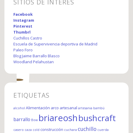
SITIOS DE INTERÉS
Facebook
Instagram
Pinterest
Thumbrl
Cuchillos Castro
Escuela de Supervivencia deportiva de Madrid
Paleo Foro
Blog Jaime Barrallo Blasco
Woodland Pelahustan
ETIQUETAS
Alimentación
arco
artesanal
alcohol
artesania
bambú
briareosh
bushcraft
barrallo
Bow
cuchillo
construcción
casero
caza
cold
cuchara
cuerda