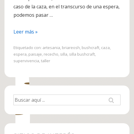
caso de la caza, en el transcurso de una espera,
podemos pasar …
Construcción
Leer más »
de
una
Etiquetado con:
artesania
,
briareosh
,
bushcraft
,
caza
,
espera
,
paisaje
,
rececho
,
silla
,
silla bushcraft
,
silla
supervivencia
,
taller
bushcraft
Buscar
por: