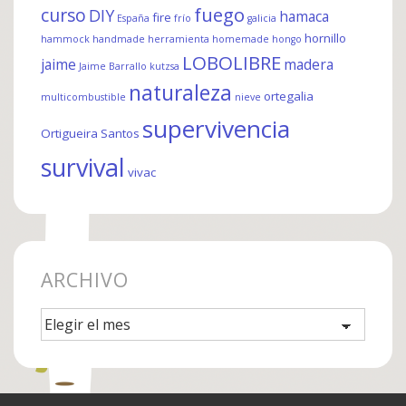
fuego
curso
DIY
hamaca
fire
España
frío
galicia
hornillo
hammock
handmade
herramienta
homemade
hongo
LOBOLIBRE
jaime
madera
Jaime Barrallo
kutzsa
naturaleza
ortegalia
multicombustible
nieve
supervivencia
Ortigueira
Santos
survival
vivac
ARCHIVO
Archivo