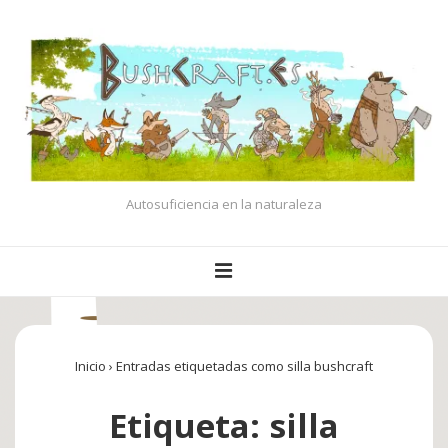
↓
Saltar
al
contenido
principal
Autosuficiencia en la naturaleza
Navegación
MENÚ
principal
Inicio
›
Entradas etiquetadas como silla bushcraft
Etiqueta:
silla