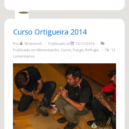
Curso Ortigueira 2014
Por
Briareosh
Publicado el
13/11/2014
Publicado en
Alimentación
,
Curso
,
Fuego
,
Refugio
13
comentarios