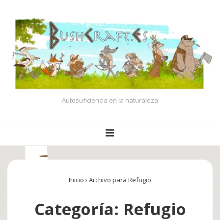
↓
Saltar
al
contenido
principal
Autosuficiencia en la naturaleza
Navegación
MENÚ
principal
Inicio
›
Archivo para Refugio
Categoría:
Refugio