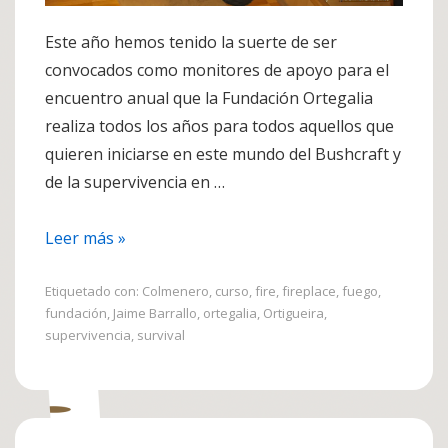
Este año hemos tenido la suerte de ser
convocados como monitores de apoyo para el
encuentro anual que la Fundación Ortegalia
realiza todos los años para todos aquellos que
quieren iniciarse en este mundo del Bushcraft y
de la supervivencia en …
Curso
Leer más »
Ortigueira
2014
Etiquetado con:
Colmenero
,
curso
,
fire
,
fireplace
,
fuego
,
fundación
,
Jaime Barrallo
,
ortegalia
,
Ortigueira
,
supervivencia
,
survival