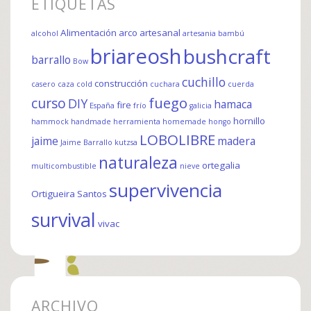
ETIQUETAS
Alimentación
arco
artesanal
alcohol
artesania
bambú
briareosh
bushcraft
barrallo
Bow
cuchillo
construcción
casero
caza
cold
cuchara
cuerda
fuego
curso
DIY
hamaca
fire
España
frío
galicia
hornillo
hammock
handmade
herramienta
homemade
hongo
LOBOLIBRE
jaime
madera
Jaime Barrallo
kutzsa
naturaleza
ortegalia
multicombustible
nieve
supervivencia
Ortigueira
Santos
survival
vivac
ARCHIVO