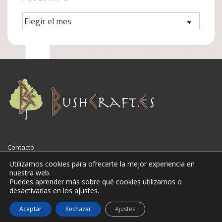
Archivo
Menú
Contacto
del
Utilizamos cookies para ofrecerte la mejor experiencia en
nuestra web.
pie
Puedes aprender más sobre qué cookies utilizamos o
desactivarlas en los
ajustes
.
de
© 2026
Bushcraft.es
página
Aceptar
Rechazar
Ajustes