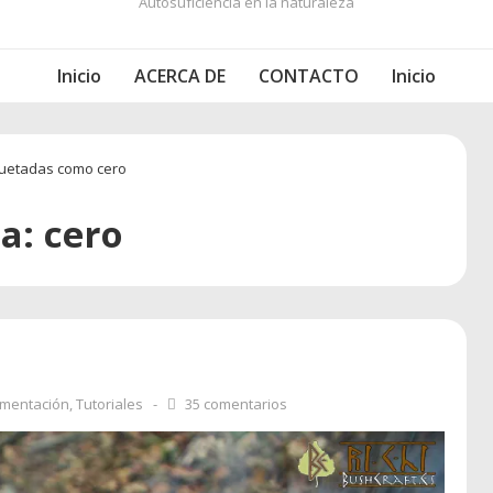
Autosuficiencia en la naturaleza
Inicio
ACERCA DE
CONTACTO
Inicio
quetadas como cero
ta:
cero
imentación
,
Tutoriales
35 comentarios