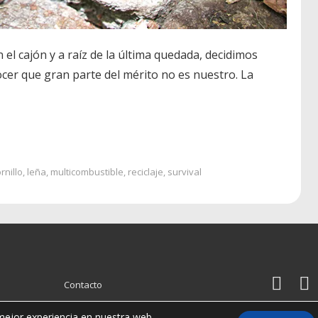
l cajón y a raíz de la última quedada, decidimos
ocer que gran parte del mérito no es nuestro. La
rnillo
,
leña
,
multicombustible
,
reciclaje
,
survival
Menú
Contacto
del
 mejor experiencia en nuestra web.