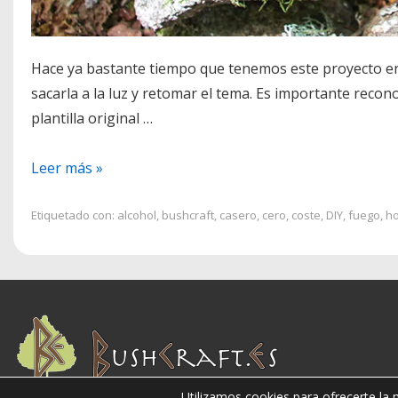
Hace ya bastante tiempo que tenemos este proyecto en e
sacarla a la luz y retomar el tema. Es importante recon
plantilla original …
DIY
Leer más »
Hornillo
multicombustible
Etiquetado con:
alcohol
,
bushcraft
,
casero
,
cero
,
coste
,
DIY
,
fuego
,
ho
Utilizamos cookies para ofrecerte la