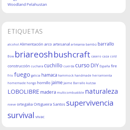
Woodland Pelahustan
ETIQUETAS
barrallo
Alimentación
arco
artesanal
alcohol
artesania
bambú
briareosh
bushcraft
Bow
casero
caza
cold
curso
cuchillo
DIY
construcción
fire
cuchara
cuerda
España
fuego
hamaca
frío
galicia
hammock
handmade
herramienta
jaime
hornillo
homemade
hongo
Jaime Barrallo
kutzsa
naturaleza
LOBOLIBRE
madera
multicombustible
supervivencia
ortegalia
Ortigueira
Santos
nieve
survival
vivac