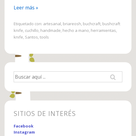
Forjado
Leer más »
de
cuchillo
Etiquetado con:
artesanal
,
briareosh
,
buchcraft
,
bushcraft
knife
,
cuchillo
,
handmade
,
hecho a mano
,
herramientas
,
artesanal
knife
,
Santos
,
tools
Buscar
por:
SITIOS DE INTERÉS
Facebook
Instagram