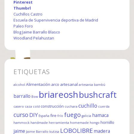
Pinterest
Thumbrl
Cuchillos Castro
Escuela de Supervivencia deportiva de Madrid
Paleo Foro
Blog Jaime Barrallo Blasco
Woodland Pelahustan
ETIQUETAS
Alimentación
arco
artesanal
alcohol
artesania
bambú
briareosh
bushcraft
barrallo
Bow
cuchillo
construcción
casero
caza
cold
cuchara
cuerda
fuego
curso
DIY
hamaca
fire
España
frío
galicia
hornillo
hammock
handmade
herramienta
homemade
hongo
LOBOLIBRE
jaime
madera
Jaime Barrallo
kutzsa