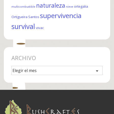
naturaleza
ortegalia
multicombustible
nieve
supervivencia
Ortigueira
Santos
survival
vivac
ARCHIVO
Archivo