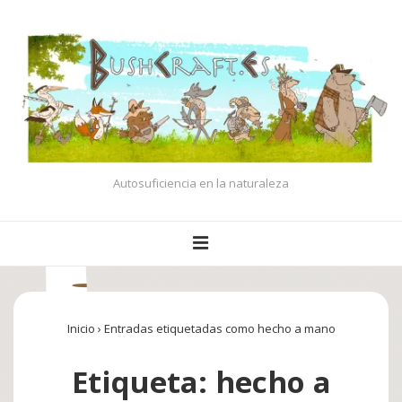
↓
Saltar
al
contenido
principal
Autosuficiencia en la naturaleza
Navegación
MENÚ
principal
Inicio
›
Entradas etiquetadas como hecho a mano
Etiqueta:
hecho a