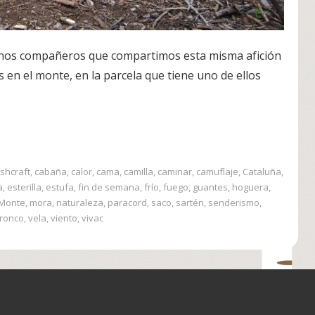
unos compañeros que compartimos esta misma afición
 en el monte, en la parcela que tiene uno de ellos
shcraft
,
cabaña
,
calor
,
cama
,
camilla
,
caminar
,
camuflaje
,
Cataluña
,
a
,
esterilla
,
estufa
,
fin de semana
,
frío
,
fuego
,
guantes
,
hoguera
,
Monte
,
mora
,
naturaleza
,
paracord
,
saco
,
sartén
,
senderismo
,
tronco
,
vela
,
viento
,
vivac