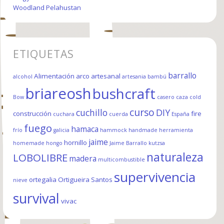
Woodland Pelahustan
ETIQUETAS
barrallo
Alimentación
arco
artesanal
alcohol
artesania
bambú
briareosh
bushcraft
Bow
casero
caza
cold
curso
cuchillo
DIY
construcción
fire
cuchara
cuerda
España
fuego
hamaca
frío
galicia
hammock
handmade
herramienta
jaime
hornillo
homemade
hongo
Jaime Barrallo
kutzsa
naturaleza
LOBOLIBRE
madera
multicombustible
supervivencia
ortegalia
Ortigueira
Santos
nieve
survival
vivac