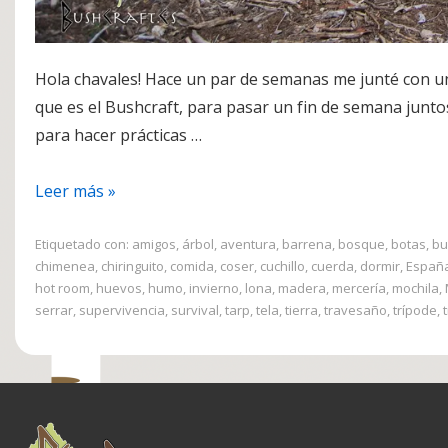
Hola chavales! Hace un par de semanas me junté con 
que es el Bushcraft, para pasar un fin de semana juntos
para hacer prácticas …
Cama
Leer más »
Bushcraft
Etiquetado con:
amigos
,
árbol
,
aventura
,
barrena
,
bosque
,
botas
,
bu
chimenea
,
chiringuito
,
comida
,
coser
,
cuchillo
,
cuerda
,
dormir
,
Españ
hot room
,
huevos
,
humo
,
invierno
,
lona
,
madera
,
mercería
,
mochila
,
serrar
,
supervivencia
,
survival
,
tarp
,
tela
,
tierra
,
travesaño
,
trípode
,