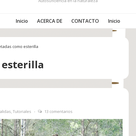
Autosuficiencia en la naturaleza
Inicio
ACERCA DE
CONTACTO
Inicio
etadas como esterilla
:
esterilla
alidas
,
Tutoriales
13 comentarios