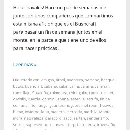
Hola chavales! Hace un par de semanas me
junté con unos compañeros que compartimos
esta misma afición que es el Bushcraft,
para pasar un fin de semana juntos en el
monte, en la parcela que tiene uno de ellos
para hacer prácticas …
Cama
Leer más »
Bushcraft
Etiquetado con:
amigos
,
árbol
,
aventura
,
barrena
,
bosque
,
botas
,
bushcraft
,
cabaña
,
calor
,
cama
,
camilla
,
caminar
,
camuflaje
,
Cataluña
,
chimenea
,
chiringuito
,
comida
,
coser
,
cuchillo
,
cuerda
,
dormir
,
España
,
esterilla
,
estufa
,
fin de
semana
,
frío
,
fuego
,
guantes
,
hoguera
,
hot room
,
huevos
,
humo
,
invierno
,
lona
,
madera
,
mercería
,
mochila
,
Monte
,
mora
,
naturaleza
,
paracord
,
saco
,
sartén
,
senderismo
,
serrar
,
supervivencia
,
survival
,
tarp
,
tela
,
tierra
,
travesaño
,