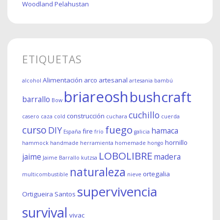
Woodland Pelahustan
ETIQUETAS
Alimentación
arco
artesanal
alcohol
artesania
bambú
briareosh
bushcraft
barrallo
Bow
cuchillo
construcción
casero
caza
cold
cuchara
cuerda
fuego
curso
DIY
hamaca
fire
España
frío
galicia
hornillo
hammock
handmade
herramienta
homemade
hongo
LOBOLIBRE
jaime
madera
Jaime Barrallo
kutzsa
naturaleza
ortegalia
multicombustible
nieve
supervivencia
Ortigueira
Santos
survival
vivac