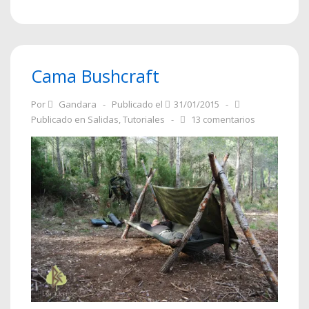
Cama Bushcraft
Por
Gandara
Publicado el
31/01/2015
Publicado en
Salidas
,
Tutoriales
13 comentarios