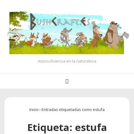
↓
Saltar
al
contenido
principal
Autosuficiencia en la naturaleza
Navegación
MENÚ
principal
Inicio
›
Entradas etiquetadas como estufa
Etiqueta:
estufa