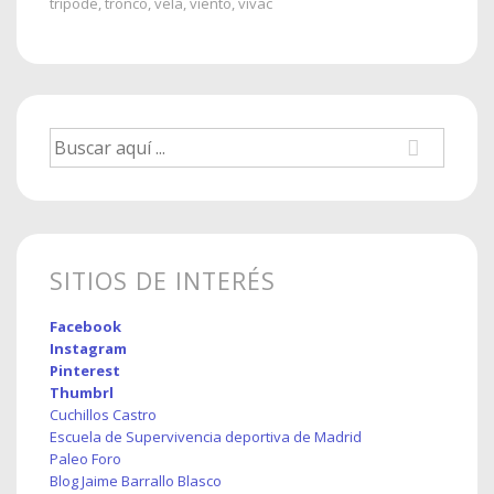
trípode
,
tronco
,
vela
,
viento
,
vivac
Buscar
por:
SITIOS DE INTERÉS
Facebook
Instagram
Pinterest
Thumbrl
Cuchillos Castro
Escuela de Supervivencia deportiva de Madrid
Paleo Foro
Blog Jaime Barrallo Blasco