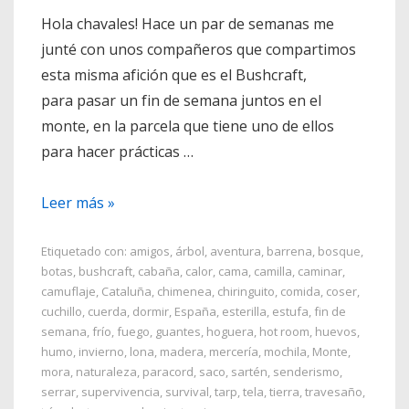
Hola chavales! Hace un par de semanas me
junté con unos compañeros que compartimos
esta misma afición que es el Bushcraft,
para pasar un fin de semana juntos en el
monte, en la parcela que tiene uno de ellos
para hacer prácticas …
Cama
Leer más »
Bushcraft
Etiquetado con:
amigos
,
árbol
,
aventura
,
barrena
,
bosque
,
botas
,
bushcraft
,
cabaña
,
calor
,
cama
,
camilla
,
caminar
,
camuflaje
,
Cataluña
,
chimenea
,
chiringuito
,
comida
,
coser
,
cuchillo
,
cuerda
,
dormir
,
España
,
esterilla
,
estufa
,
fin de
semana
,
frío
,
fuego
,
guantes
,
hoguera
,
hot room
,
huevos
,
humo
,
invierno
,
lona
,
madera
,
mercería
,
mochila
,
Monte
,
mora
,
naturaleza
,
paracord
,
saco
,
sartén
,
senderismo
,
serrar
,
supervivencia
,
survival
,
tarp
,
tela
,
tierra
,
travesaño
,