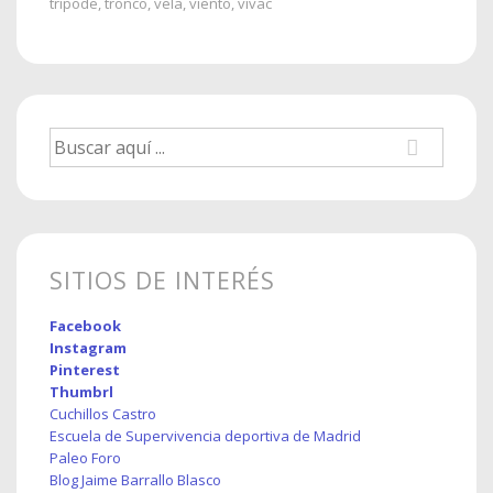
trípode
,
tronco
,
vela
,
viento
,
vivac
Buscar
por:
SITIOS DE INTERÉS
Facebook
Instagram
Pinterest
Thumbrl
Cuchillos Castro
Escuela de Supervivencia deportiva de Madrid
Paleo Foro
Blog Jaime Barrallo Blasco