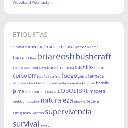
Woodland Pelahustan
ETIQUETAS
Alimentación
arco
artesanal
alcohol
artesania
bambú
briareosh
bushcraft
barrallo
Bow
cuchillo
construcción
casero
caza
cold
cuchara
cuerda
fuego
curso
DIY
hamaca
fire
España
frío
galicia
hornillo
hammock
handmade
herramienta
homemade
hongo
LOBOLIBRE
jaime
madera
Jaime Barrallo
kutzsa
naturaleza
ortegalia
multicombustible
nieve
supervivencia
Ortigueira
Santos
survival
vivac