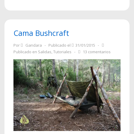
Cama Bushcraft
Por
Gandara
Publicado el
31/01/2015
Publicado en
Salidas
,
Tutoriales
13 comentarios