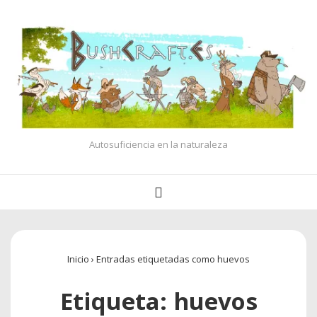
↓
Saltar
al
contenido
principal
Autosuficiencia en la naturaleza
Navegación
MENÚ
principal
Inicio
›
Entradas etiquetadas como huevos
Etiqueta:
huevos